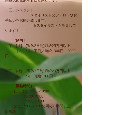
②アシスタント
スタイリストのフォローやお
手伝いをお願い致します。
※Jrスタイリストも募集して
います！
［給与］
① [社] [週休2日制]月給25万円以上
[ア・パ] 平日／時給1300円～2000
円
② [社] [週休2日制]月給23万円以上
[ア・パ] 時給1200円～
［勤務時間］
[社] 例） 9:00-18:00
10:00-19:00
11:00-20:00
など、9:00-20:00の間の８時間以上
応相談