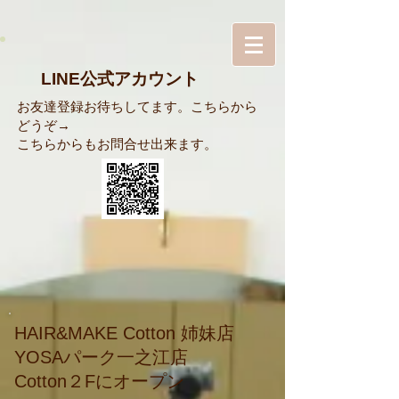
LINE公式アカウント
お友達登録お待ちしてます。こちらから
どうぞ→
​こちらからもお問合せ出来ます。
HAIR&MAKE Cotton 姉妹店
​YOSAパーク一之江店
​Cotton２Fにオープン