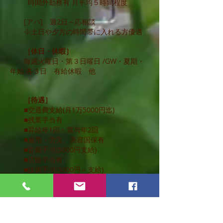
時間外勤務有 月平均５時間程度
[アパ] 週2日～応相談
※土日や夕方の時間帯に入れる方優遇
［休日・休暇］
毎週火曜日・第３日曜日 /GW・夏期・
年始 各３日 有給休暇 他
［待遇］
■交通費支給(月1万5000円迄)
■残業手当有
■昇給年1回・賞与年2回
■雇用・労災、美容国保有
■皆勤手当(5000円支給)
■店販手当有
■技術手当(3000円～支給)
［応募資格］
美容師免許をお持ちの方
美容師免許取得予定の学生さん歓迎！