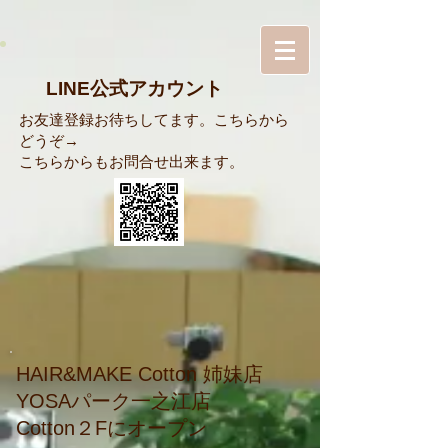
LINE公式アカウント
お友達登録お待ちしてます。こちらから
どうぞ→
​こちらからもお問合せ出来ます。
HAIR&MAKE Cotton 姉妹店
​YOSAパーク一之江店
​Cotton２Fにオープン